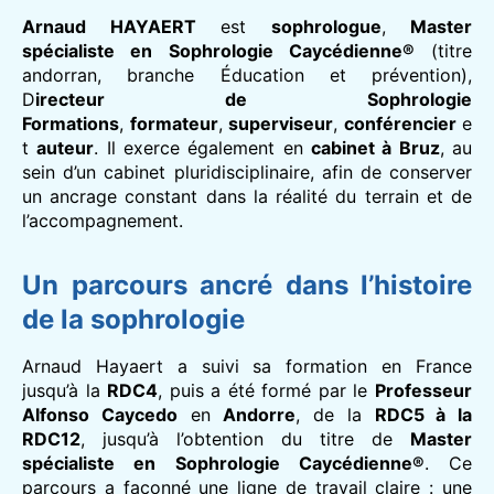
Arnaud HAYAERT
est
sophrologue
,
Master
spécialiste en Sophrologie Caycédienne®
(titre
andorran, branche Éducation et prévention),
D
irecteur de Sophrologie
Formations
,
formateur
,
superviseur
,
conférencier
e
t
auteur
. Il exerce également en
cabinet à Bruz
, au
sein d’un cabinet pluridisciplinaire, afin de conserver
un ancrage constant dans la réalité du terrain et de
l’accompagnement.
Un parcours ancré dans l’histoire
de la sophrologie
Arnaud Hayaert a suivi sa formation en France
jusqu’à la
RDC4
, puis a été formé par le
Professeur
Alfonso Caycedo
en
Andorre
, de la
RDC5 à la
RDC12
, jusqu’à l’obtention du titre de
Master
spécialiste en Sophrologie Caycédienne®
. Ce
parcours a façonné une ligne de travail claire : une