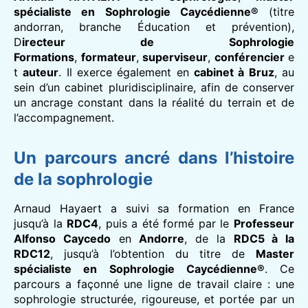
spécialiste en Sophrologie Caycédienne®
(titre
andorran, branche Éducation et prévention),
D
irecteur de Sophrologie
Formations
,
formateur
,
superviseur
,
conférencier
e
t
auteur
. Il exerce également en
cabinet à Bruz
, au
sein d’un cabinet pluridisciplinaire, afin de conserver
un ancrage constant dans la réalité du terrain et de
l’accompagnement.
Un parcours ancré dans l’histoire
de la sophrologie
Arnaud Hayaert a suivi sa formation en France
jusqu’à la
RDC4
, puis a été formé par le
Professeur
Alfonso Caycedo
en
Andorre
, de la
RDC5 à la
RDC12
, jusqu’à l’obtention du titre de
Master
spécialiste en Sophrologie Caycédienne®
. Ce
parcours a façonné une ligne de travail claire : une
sophrologie structurée, rigoureuse, et portée par un